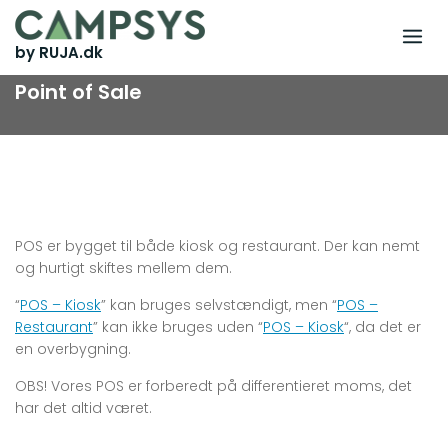
Skip
to
by RUJA.dk
content
Point of Sale
POS er bygget til både kiosk og restaurant. Der kan nemt
og hurtigt skiftes mellem dem.
“
POS – Kiosk
” kan bruges selvstændigt, men “
POS –
Restaurant
” kan ikke bruges uden “
POS – Kiosk
“, da det er
en overbygning.
OBS! Vores POS er forberedt på differentieret moms, det
har det altid været.