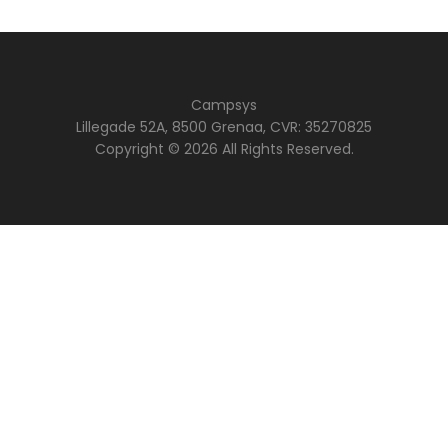
Campsys
Lillegade 52A, 8500 Grenaa, CVR: 35270825
Copyright © 2026 All Rights Reserved.